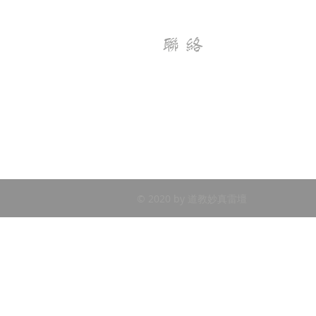
聯絡
香港電話 +852 9040 6356
​中國電話 +86 1314 38 03735
© 2020 by 道教妙真雷壇