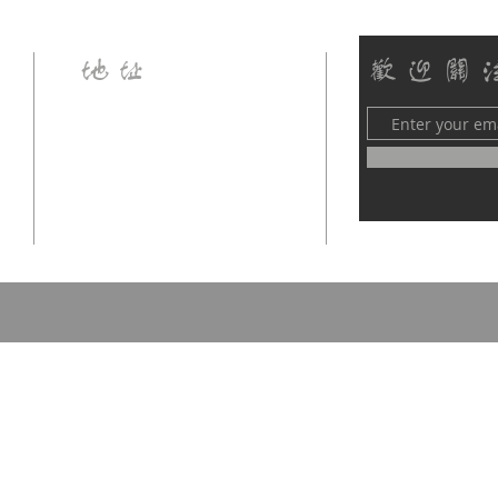
地址
​歡迎關
香港葵涌葵秀路蘇濤工商中心