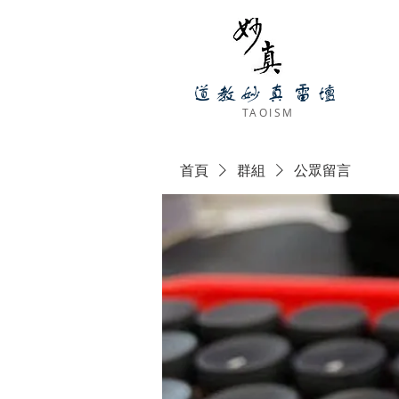
道教妙真雷壇
​ TAOISM
首頁
群組
公眾留言