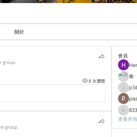
關於
會員
e group.
He
希
8 次瀏覽
jc
jc5bp2
pik
83
833kqy
查看所有
he group.