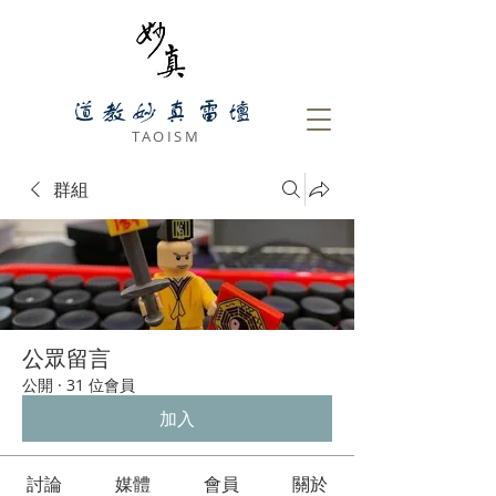
道教妙真雷壇
​ TAOISM
群組
公眾留言
公開
·
31 位會員
加入
討論
媒體
會員
關於