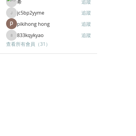
希
追蹤
jc5bp2yyme
追蹤
jc5bp2yyme
pikihong hong
追蹤
833kqykyao
追蹤
833kqykyao
查看所有會員（31）
聯絡
香港電話
+852 9040 6356
​中國電話
+86 1314 38 03735
地址
香港葵涌葵秀路蘇濤工商中心
​歡迎關注