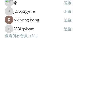
希
追蹤
jc5bp2yyme
追蹤
jc5bp2yyme
pikihong hong
追蹤
833kqykyao
追蹤
833kqykyao
查看所有會員（31）
聯絡
香港電話
+852 9040 6356
​中國電話
+86 1314 38 03735
地址
香港葵涌葵秀路蘇濤工商中心