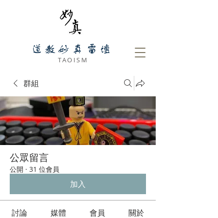
道教妙真雷壇
​ TAOISM
群組
公眾留言
公開
·
31 位會員
加入
討論
媒體
會員
關於