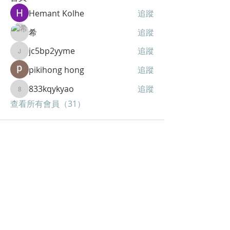
Hemant Kolhe
追蹤
希
追蹤
jc5bp2yyme
追蹤
jc5bp2yyme
pikihong hong
追蹤
833kqykyao
追蹤
833kqykyao
查看所有會員（31）
聯絡
香港電話
+852 9040 6356
​中國電話
+86 1314 38 03735
地址