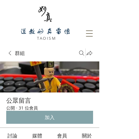
道教妙真雷壇
​ TAOISM
群組
公眾留言
公開
·
31 位會員
加入
討論
媒體
會員
關於